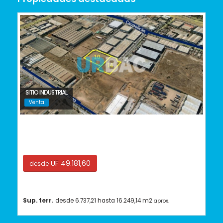
SITIO INDUSTRIAL
Venta
Quilicura
UF 49.181,60
desde
Sup. terr.
desde 6.737,21 hasta 16.249,14 m2
aprox.