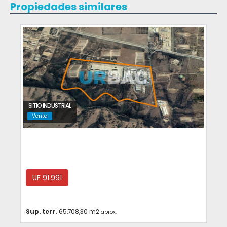
Propiedades similares
SITIO INDUSTRIAL
Venta
San Antonio
UF 91.991
Sup. terr.
65.708,30 m2
aprox.