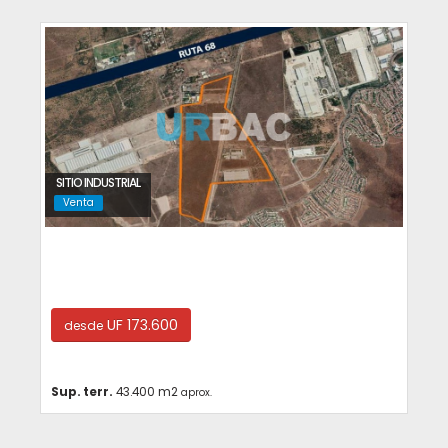
SITIO INDUSTRIAL
Venta
Pudahuel
UF 173.600
desde
Sup. terr.
43.400 m2
aprox.