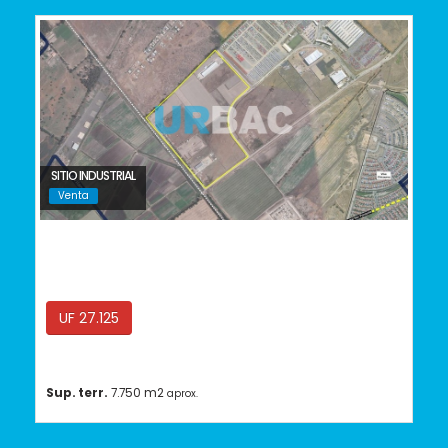
SITIO INDUSTRIAL
Venta
Lampa
UF 27.125
Sup. terr.
7.750 m2
aprox.