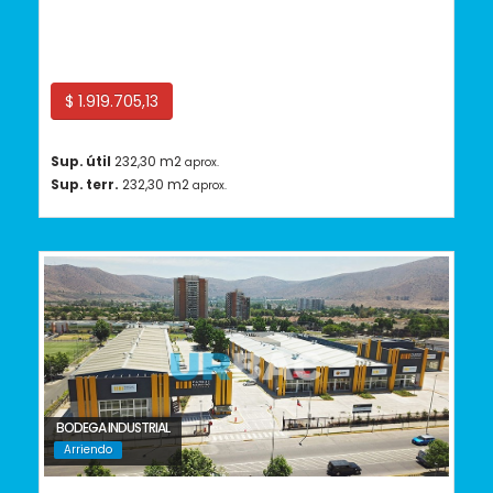
Conchalí
$ 1.919.705,13
Sup. útil
232,30 m2
aprox.
Sup. terr.
232,30 m2
aprox.
BODEGA INDUSTRIAL
Arriendo