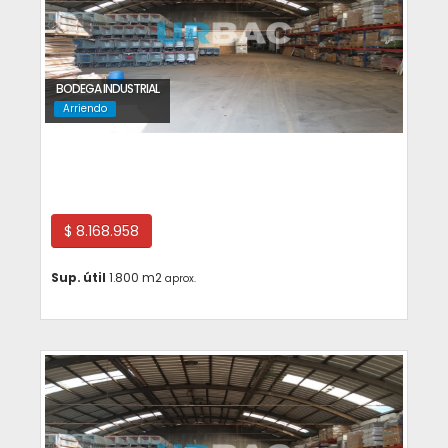
BODEGA INDUSTRIAL
Arriendo
Cerrillos
$ 8.168.958
Sup. útil
1.800 m2
aprox.