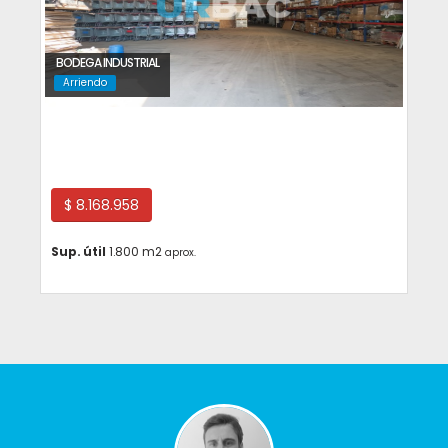
BODEGA INDUSTRIAL
Arriendo
Cerrillos
$ 8.168.958
Sup. útil
1.800 m2
aprox.